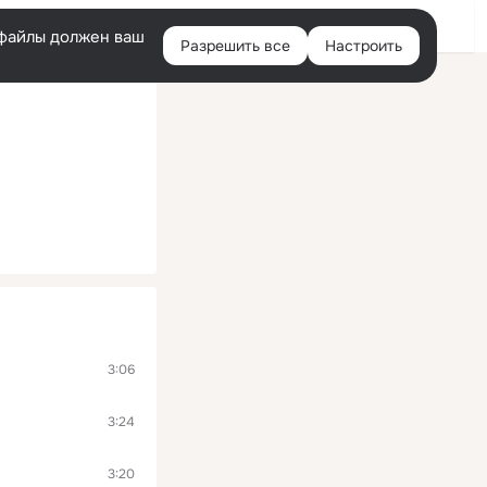
Войти
e-файлы должен ваш
Разрешить все
Настроить
Правая
колонка
3:06
3:24
3:20