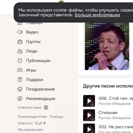
Мы используем cookie-файлы, чтобы улучшить сервис
законный представитель.
Больше информации
Левая
Главная
колонка
Видео
Группы
Люди
Публикации
Игры
Подарки
Другие песни исполн
Поздравления
006. Стой там, 
Рекомендации
Руслан Абкадиров
Сменить язык
Стильная
Рекламодателям
Помощь
Руслан Абкадиров
Новости
Ещё
002. Не расстан
Мы применяем
Руслан Абкадиров