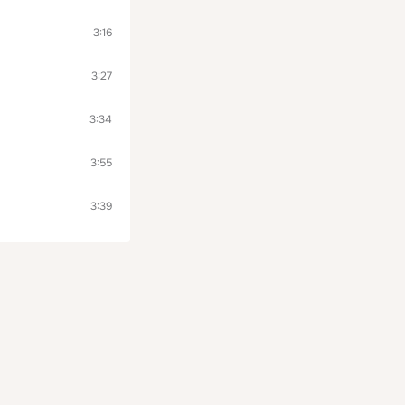
3:16
3:27
3:34
3:55
3:39