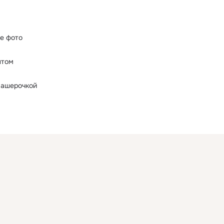
е фото
нтом
машерочкой