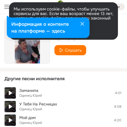
Войти
Мы используем cookie-файлы, чтобы улучшить
сервисы для вас. Если ваш возраст менее 13 лет,
настроить cookie-файлы должен ваш законный
представитель.
Больше информации
Информация о контенте
Я сам из тех
Разрешить все
Настроить
на платформе — здесь
Одинец Юрий
Слушать
Другие песни исполнителя
Заманила
4:01
Одинец Юрий
У Тебя На Ресницах
4:08
Одинец Юрий
Мой дом
4:20
Одинец Юрий