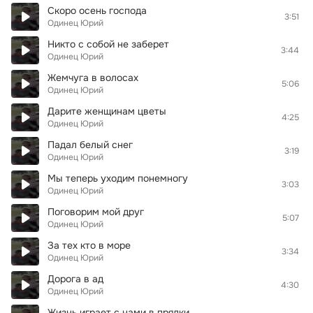
Скоро осень господа
3:51
Одинец Юрий
Никто с собой не заберет
3:44
Одинец Юрий
Жемчуга в волосах
5:06
Одинец Юрий
Дарите женщинам цветы
4:25
Одинец Юрий
Падал белый снег
3:19
Одинец Юрий
Мы теперь уходим понемногу
3:03
Одинец Юрий
Поговорим мой друг
5:07
Одинец Юрий
За тех кто в море
3:34
Одинец Юрий
Дорога в ад
4:30
Одинец Юрий
Жизнь играет с нами в прядки