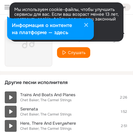
Войти
Мы используем cookie-файлы, чтобы улучшить
сервисы для вас. Если ваш возраст менее 13 лет,
настроить cookie-файлы должен ваш законный
представитель.
Больше информации
Информация о контенте
Got To Get You Into My Life
Разрешить все
Настроить
на платформе — здесь
Chet Baker; The Carmel Strings
Слушать
Другие песни исполнителя
Trains And Boats And Planes
2:26
Chet Baker; The Carmel Strings
Serenata
1:52
Chet Baker; The Carmel Strings
Here, There And Everywhere
2:51
Chet Baker; The Carmel Strings