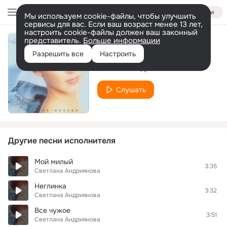
Войти
Мы используем cookie-файлы, чтобы улучшить
сервисы для вас. Если ваш возраст менее 13 лет,
настроить cookie-файлы должен ваш законный
представитель.
Больше информации
Моряк
Разрешить все
Настроить
Светлана Андриянова
Слушать
Другие песни исполнителя
Мой милый
3:35
Светлана Андриянова
Неглинка
3:32
Светлана Андриянова
Все чужое
3:51
Светлана Андриянова