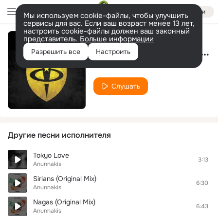
Войти
Мы используем cookie-файлы, чтобы улучшить
сервисы для вас. Если ваш возраст менее 13 лет,
настроить cookie-файлы должен ваш законный
представитель.
Больше информации
Shara (Extended Mix)
Разрешить все
Настроить
Anunnakis
Слушать
Другие песни исполнителя
Tokyo Love
3:13
Anunnakis
Sirians (Original Mix)
6:30
Anunnakis
Nagas (Original Mix)
6:43
Anunnakis