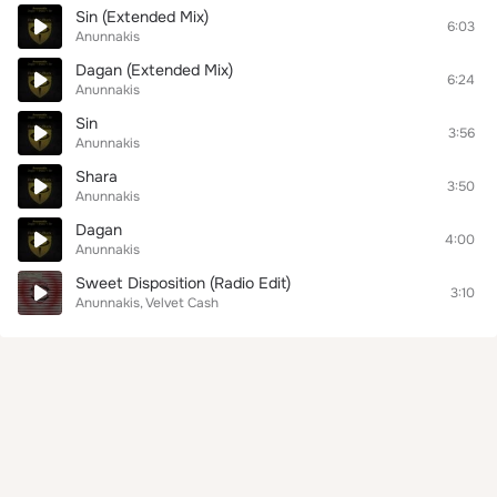
Sin (Extended Mix)
6:03
Anunnakis
Dagan (Extended Mix)
6:24
Anunnakis
Sin
3:56
Anunnakis
Shara
3:50
Anunnakis
Dagan
4:00
Anunnakis
Sweet Disposition (Radio Edit)
3:10
Anunnakis
Velvet Cash