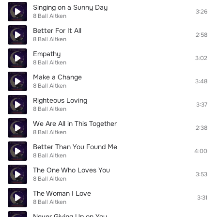
Singing on a Sunny Day
3:26
8 Ball Aitken
Better For It All
2:58
8 Ball Aitken
Empathy
3:02
8 Ball Aitken
Make a Change
3:48
8 Ball Aitken
Righteous Loving
3:37
8 Ball Aitken
We Are All in This Together
2:38
8 Ball Aitken
Better Than You Found Me
4:00
8 Ball Aitken
The One Who Loves You
3:53
8 Ball Aitken
The Woman I Love
3:31
8 Ball Aitken
Never Giving Up on You