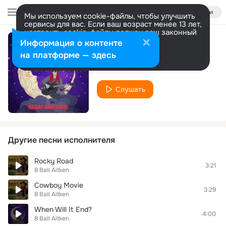
Войти
Мы используем cookie-файлы, чтобы улучшить
сервисы для вас. Если ваш возраст менее 13 лет,
настроить cookie-файлы должен ваш законный
представитель.
Больше информации
Информация о контенте
Leave Too Soon
Разрешить все
Настроить
на платформе — здесь
8 Ball Aitken
Слушать
Другие песни исполнителя
Rocky Road
3:21
8 Ball Aitken
Cowboy Movie
3:29
8 Ball Aitken
When Will It End?
4:00
8 Ball Aitken