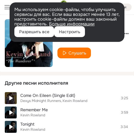
Войти
Мы используем cookie-файлы, чтобы улучшить
сервисы для вас. Если ваш возраст менее 13 лет,
настроить cookie-файлы должен ваш законный
представитель.
Больше информации
When You Walk Alone
Разрешить все
Настроить
Kevin Rowland
Слушать
Другие песни исполнителя
Come On Eileen (Single Edit)
3:25
Dexys Midnight Runners
Kevin Rowland
Remember Me
3:59
Kevin Rowland
Tonight
3:34
Kevin Rowland