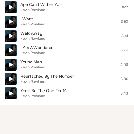
Age Can't Wither You
3:22
Kevin Rowland
I Want
3:53
Kevin Rowland
Walk Away
3:41
Kevin Rowland
I Am A Wanderer
3:24
Kevin Rowland
Young Man
4:08
Kevin Rowland
Heartaches By The Number
3:06
Kevin Rowland
You'll Be The One For Me
3:43
Kevin Rowland