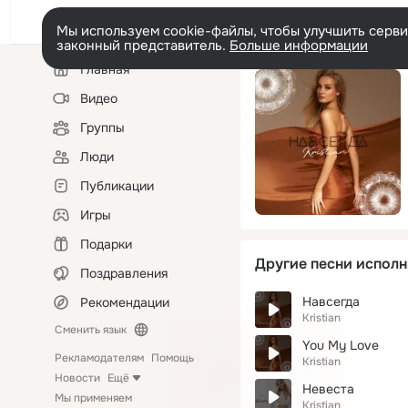
Мы используем cookie-файлы, чтобы улучшить сервис
законный представитель.
Больше информации
Левая
Главная
колонка
Видео
Группы
Люди
Публикации
Игры
Подарки
Другие песни исполн
Поздравления
Навсегда
Рекомендации
Kristian
Сменить язык
You My Love
Рекламодателям
Помощь
Kristian
Новости
Ещё
Невеста
Мы применяем
Kristian