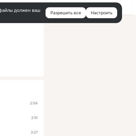
Войти
e-файлы должен ваш
Разрешить все
Настроить
Правая
колонка
2:54
2:51
3:27