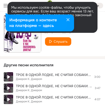
Войти
Мы используем cookie-файлы, чтобы улучшить
сервисы для вас. Если ваш возраст менее 13 лет,
настроить cookie-файлы должен ваш законный
представитель.
Больше информации
Информация о контенте
ТРОЕ В ОДНОЙ ЛОДКЕ, НЕ СЧИТАЯ СОБАКИ. Глава 03. Фрагмент 01
Разрешить все
Настроить
на платформе — здесь
Джером К. Джером
Слушать
Другие песни исполнителя
ТРОЕ В ОДНОЙ ЛОДКЕ, НЕ СЧИТАЯ СОБАКИ. Глава 03. Фрагмент 02
3:00
Джером К. Джером
ТРОЕ В ОДНОЙ ЛОДКЕ, НЕ СЧИТАЯ СОБАКИ. Глава 03. Фрагмент 04
3:47
Джером К. Джером
ТРОЕ В ОДНОЙ ЛОДКЕ, НЕ СЧИТАЯ СОБАКИ. Глава 03. Фрагмент 05
4:07
Джером К. Джером