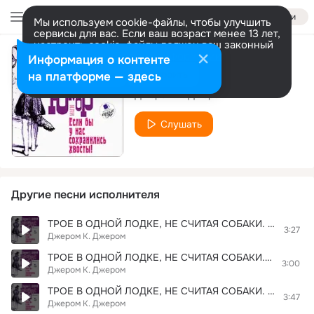
Войти
Мы используем cookie-файлы, чтобы улучшить
сервисы для вас. Если ваш возраст менее 13 лет,
настроить cookie-файлы должен ваш законный
представитель.
Больше информации
Информация о контенте
ТРОЕ В ОДНОЙ ЛОДКЕ, НЕ СЧИТАЯ СОБАКИ. Глава 03. Фрагмент 05
Разрешить все
Настроить
на платформе — здесь
Джером К. Джером
Слушать
Другие песни исполнителя
ТРОЕ В ОДНОЙ ЛОДКЕ, НЕ СЧИТАЯ СОБАКИ. Глава 03. Фрагмент 01
3:27
Джером К. Джером
ТРОЕ В ОДНОЙ ЛОДКЕ, НЕ СЧИТАЯ СОБАКИ. Глава 03. Фрагмент 02
3:00
Джером К. Джером
ТРОЕ В ОДНОЙ ЛОДКЕ, НЕ СЧИТАЯ СОБАКИ. Глава 03. Фрагмент 04
3:47
Джером К. Джером