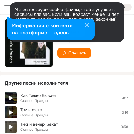
Войти
Мы используем cookie-файлы, чтобы улучшить
сервисы для вас. Если ваш возраст менее 13 лет,
настроить cookie-файлы должен ваш законный
представитель.
Больше информации
Информация о контенте
Жизнь Посвящаю
Разрешить все
Настроить
на платформе — здесь
Солнце Правды
Слушать
Другие песни исполнителя
Как Тяжко Бывает
4:17
Солнце Правды
Три креста
5:16
Солнце Правды
Тихий вечер, закат
3:58
Солнце Правды