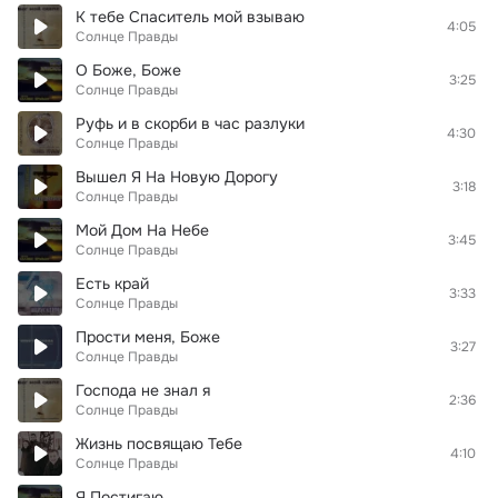
К тебе Спаситель мой взываю
4:05
Солнце Правды
О Боже, Боже
3:25
Солнце Правды
Руфь и в скорби в час разлуки
4:30
Солнце Правды
Вышел Я На Новую Дорогу
3:18
Солнце Правды
Мой Дом На Небе
3:45
Солнце Правды
Есть край
3:33
Солнце Правды
Прости меня, Боже
3:27
Солнце Правды
Господа не знал я
2:36
Солнце Правды
Жизнь посвящаю Тебе
4:10
Солнце Правды
Я Постигаю