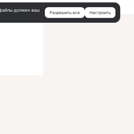
Войти
e-файлы должен ваш
Разрешить все
Настроить
Правая
колонка