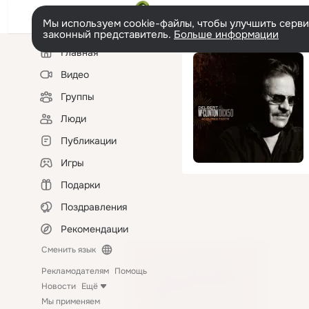
Мы используем cookie-файлы, чтобы улучшить сервис
законный представитель.
Больше информации
Левая
Главная
колонка
Видео
Группы
Люди
Публикации
Игры
Подарки
Поздравления
Рекомендации
Сменить язык
Рекламодателям
Помощь
Новости
Ещё
Мы применяем