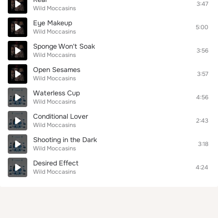
3:47
Wild Moccasins
Eye Makeup
5:00
Wild Moccasins
Sponge Won't Soak
3:56
Wild Moccasins
Open Sesames
3:57
Wild Moccasins
Waterless Cup
4:56
Wild Moccasins
Conditional Lover
2:43
Wild Moccasins
Shooting in the Dark
3:18
Wild Moccasins
Desired Effect
4:24
Wild Moccasins