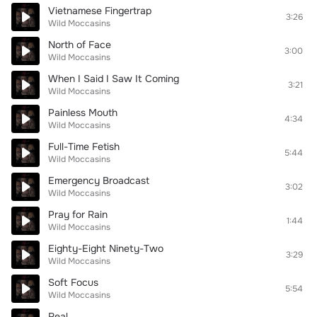
Vietnamese Fingertrap
3:26
Wild Moccasins
North of Face
3:00
Wild Moccasins
When I Said I Saw It Coming
3:21
Wild Moccasins
Painless Mouth
4:34
Wild Moccasins
Full-Time Fetish
5:44
Wild Moccasins
Emergency Broadcast
3:02
Wild Moccasins
Pray for Rain
1:44
Wild Moccasins
Eighty-Eight Ninety-Two
3:29
Wild Moccasins
Soft Focus
5:54
Wild Moccasins
Real