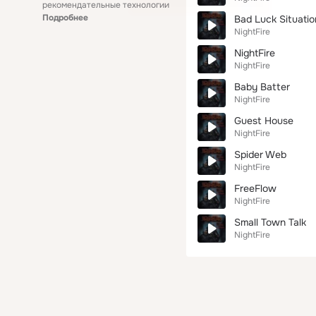
рекомендательные технологии
Подробнее
Bad Luck Situatio
NightFire
NightFire
NightFire
Baby Batter
NightFire
Guest House
NightFire
Spider Web
NightFire
FreeFlow
NightFire
Small Town Talk
NightFire