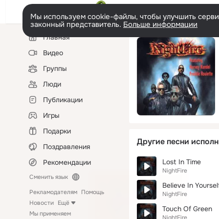
Мы используем cookie-файлы, чтобы улучшить сервис
законный представитель.
Больше информации
Левая
Главная
колонка
Видео
Группы
Люди
Публикации
Игры
Подарки
Другие песни исполн
Поздравления
Lost In Time
Рекомендации
NightFire
Сменить язык
Believe In Yoursel
Рекламодателям
Помощь
NightFire
Новости
Ещё
Touch Of Green
Мы применяем
NightFire