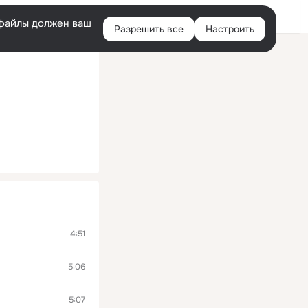
Войти
e-файлы должен ваш
Разрешить все
Настроить
Правая
колонка
4:51
5:06
5:07