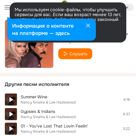
Войти
Мы используем cookie-файлы, чтобы улучшить
сервисы для вас. Если ваш возраст менее 13 лет,
настроить cookie-файлы должен ваш законный
представитель.
Больше информации
Информация о контенте
Greenwich Village Folk Song Salesman
Разрешить все
Настроить
на платформе — здесь
Nancy Sinatra & Lee Hazlewood
Слушать
Другие песни исполнителя
Summer Wine
4:16
Nancy Sinatra & Lee Hazlewood
Gypsies & Indians
4:37
Nancy Sinatra & Lee Hazlewood
01 - You've Lost That Lovin Feelin'
3:22
Nancy Sinatra & Lee Hazlewood