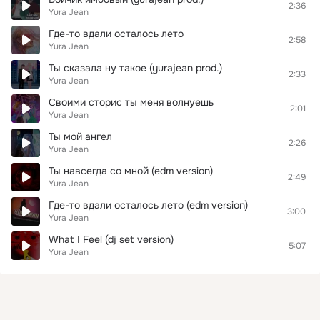
2:36
Yura Jean
Где-то вдали осталось лето
2:58
Yura Jean
Ты сказала ну такое (yurajean prod.)
2:33
Yura Jean
Своими сторис ты меня волнуешь
2:01
Yura Jean
Ты мой ангел
2:26
Yura Jean
Ты навсегда со мной (edm version)
2:49
Yura Jean
Где-то вдали осталось лето (edm version)
3:00
Yura Jean
What I Feel (dj set version)
5:07
Yura Jean