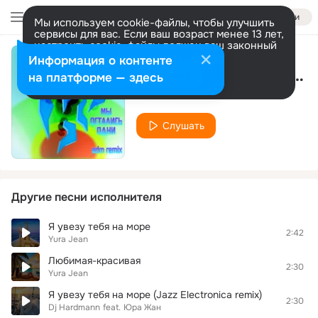
Войти
Мы используем cookie-файлы, чтобы улучшить
сервисы для вас. Если ваш возраст менее 13 лет,
настроить cookie-файлы должен ваш законный
представитель.
Больше информации
Информация о контенте
Мы остались одни (edm remix)
Разрешить все
Настроить
на платформе — здесь
Yura Jean
Слушать
Другие песни исполнителя
Я увезу тебя на море
2:42
Yura Jean
Любимая-красивая
2:30
Yura Jean
Я увезу тебя на море (Jazz Electronica remix)
2:30
Dj Hardmann
feat.
Юра Жан