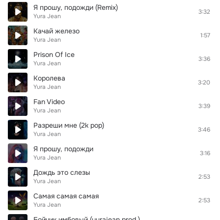
Я прошу, подожди (Remix)
3:32
Yura Jean
Качай железо
1:57
Yura Jean
Prison Of Ice
3:36
Yura Jean
Королева
3:20
Yura Jean
Fan Video
3:39
Yura Jean
Разреши мне (2k pop)
3:46
Yura Jean
Я прошу, подожди
3:16
Yura Jean
Дождь это слезы
2:53
Yura Jean
Самая самая самая
2:53
Yura Jean
Бойчик имбовый (yurajean prod.)