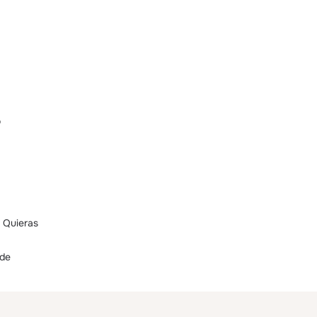
o
 Quieras
rde