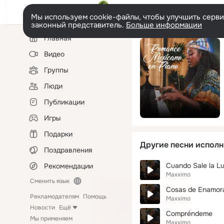
Мы используем cookie-файлы, чтобы улучшить сервис
законный представитель.
Больше информации
Левая
Главная
колонка
Видео
Группы
Люди
Публикации
Игры
Подарки
Другие песни исполн
Поздравления
Cuando Sale la L
Рекомендации
Maxximo
Сменить язык
Cosas de Enamor
Рекламодателям
Помощь
Maxximo
Новости
Ещё
Compréndeme
Мы применяем
Maxximo