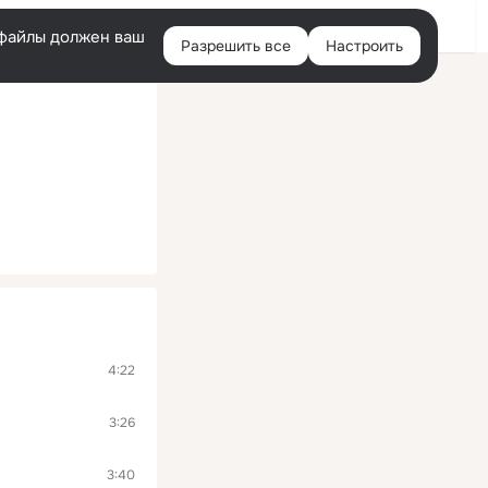
Войти
e-файлы должен ваш
Разрешить все
Настроить
Правая
колонка
4:22
3:26
3:40