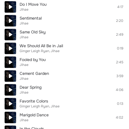
Do I Move You
4:17
Jihae
Sentimental
2:20
Jihae
Same Old Sky
2:49
Jihae
We Should All Be in Jail
0:19
Ginger Leigh Ryan
Jihae
Fooled by You
2:45
Jihae
Cement Garden
3:59
Jihae
Dear Spring
4:06
Jihae
Favorite Colors
0:13
Ginger Leigh Ryan
Jihae
Marigold Dance
4:02
Jihae
In the Clouds