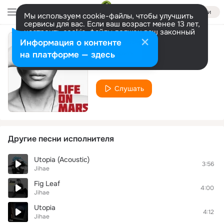
Войти
Мы используем cookie-файлы, чтобы улучшить
сервисы для вас. Если ваш возраст менее 13 лет,
настроить cookie-файлы должен ваш законный
представитель.
Больше информации
Информация о контенте
Life on Mars
Разрешить все
Настроить
на платформе — здесь
Jihae
Слушать
Другие песни исполнителя
Utopia (Acoustic)
3:56
Jihae
Fig Leaf
4:00
Jihae
Utopia
4:12
Jihae