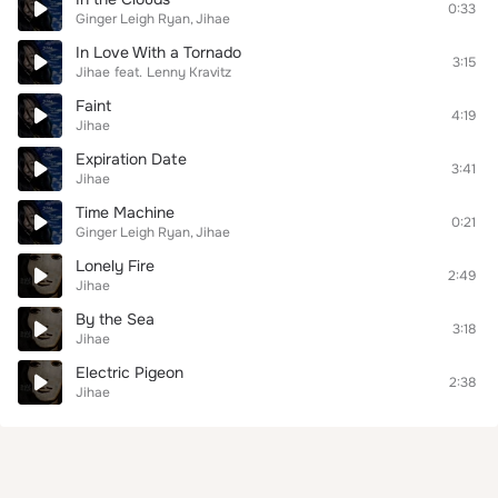
0:33
Ginger Leigh Ryan
Jihae
In Love With a Tornado
3:15
Jihae
feat.
Lenny Kravitz
Faint
4:19
Jihae
Expiration Date
3:41
Jihae
Time Machine
0:21
Ginger Leigh Ryan
Jihae
Lonely Fire
2:49
Jihae
By the Sea
3:18
Jihae
Electric Pigeon
2:38
Jihae