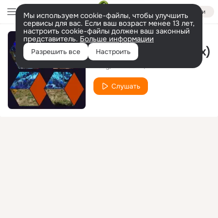
Войти
Мы используем cookie-файлы, чтобы улучшить
сервисы для вас. Если ваш возраст менее 13 лет,
настроить cookie-файлы должен ваш законный
представитель.
Больше информации
At Night (Naz Remix)
Разрешить все
Настроить
Rodg
Dan Soleil
Naz
Слушать