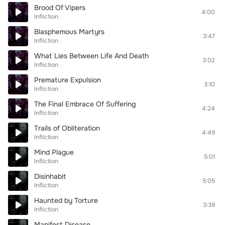
Brood Of Vipers
4:00
Infliction
Blasphemous Martyrs
3:47
Infliction
What Lies Between Life And Death
3:02
Infliction
Premature Expulsion
3:10
Infliction
The Final Embrace Of Suffering
4:24
Infliction
Trails of Obliteration
4:49
Infliction
Mind Plague
5:01
Infliction
Disinhabit
5:05
Infliction
Haunted by Torture
3:39
Infliction
Manifest Disease