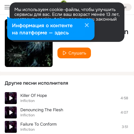
Войти
Мы используем cookie-файлы, чтобы улучшить
сервисы для вас. Если ваш возраст менее 13 лет,
настроить cookie-файлы должен ваш законный
представитель.
Больше информации
Информация о контенте
Sadistic Evisceration
Разрешить все
Настроить
на платформе — здесь
Infliction
Слушать
Другие песни исполнителя
Killer Of Hope
4:58
Infliction
Denouncing The Flesh
4:07
Infliction
Failure To Conform
3:51
Infliction