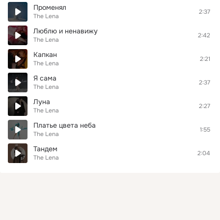
Променял
2:37
The Lena
Люблю и ненавижу
2:42
The Lena
Капкан
2:21
The Lena
Я сама
2:37
The Lena
Луна
2:27
The Lena
Платье цвета неба
1:55
The Lena
Тандем
2:04
The Lena