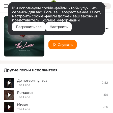
Войти
Мы используем cookie-файлы, чтобы улучшить
сервисы для вас. Если ваш возраст менее 13 лет,
настроить cookie-файлы должен ваш законный
представитель.
Больше информации
Ты не будешь мне другом
Разрешить все
Настроить
The Lena
Слушать
Другие песни исполнителя
До потери пульса
2:42
The Lena
Ромашки
1:54
The Lena
Милая
2:15
The Lena