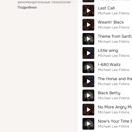
рекомендательные технологии
Подробнее
Last Call
Michael Lee Firkins
Wearin' Black
Michael Lee Firkins
Theme from Sanfo
Michael Lee Firkins
Little wing
Michael Lee Firkins
I-680 Waltz
Michael Lee Firkins
The Horse and the
Michael Lee Firkins
Black Betty
Michael Lee Firkins
No More Angry M
Michael Lee Firkins
Now's Your Time 
Michael Lee Firkins