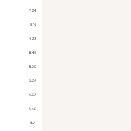
7:34
5:16
6:23
5:45
5:20
3:06
4:08
6:40
4:21