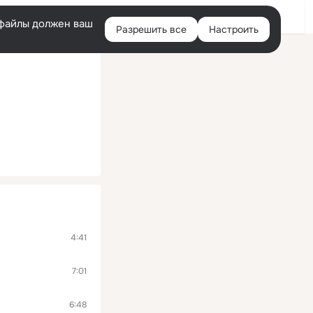
Войти
e-файлы должен ваш
Разрешить все
Настроить
Правая
колонка
4:41
7:01
6:48