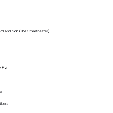
rd and Son (The Streetbeater)
 Fly
an
Blues