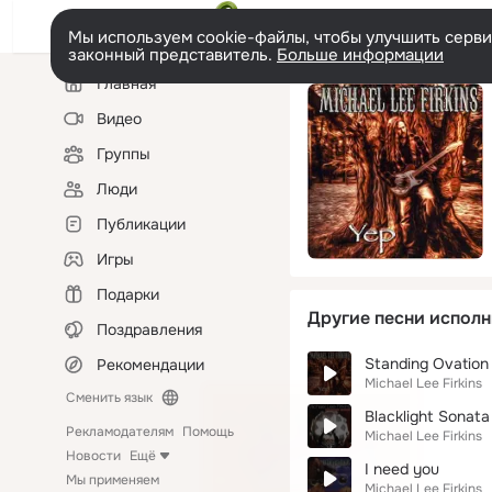
Мы используем cookie-файлы, чтобы улучшить сервис
законный представитель.
Больше информации
Левая
Главная
колонка
Видео
Группы
Люди
Публикации
Игры
Подарки
Другие песни исполн
Поздравления
Standing Ovation
Рекомендации
Michael Lee Firkins
Сменить язык
Blacklight Sonata
Рекламодателям
Помощь
Michael Lee Firkins
Новости
Ещё
I need you
Мы применяем
Michael Lee Firkins