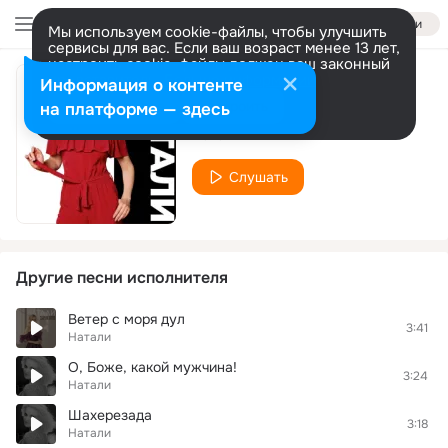
Войти
Мы используем cookie-файлы, чтобы улучшить
сервисы для вас. Если ваш возраст менее 13 лет,
настроить cookie-файлы должен ваш законный
представитель.
Больше информации
Информация о контенте
Володя
Разрешить все
Настроить
на платформе — здесь
Натали
Слушать
Другие песни исполнителя
Ветер с моря дул
3:41
Натали
О, Боже, какой мужчина!
3:24
Натали
Шахерезада
3:18
Натали