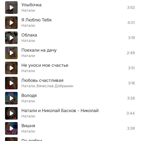
Улыбочка
3:53
Натали
Я Люблю Тебя
4:01
Натали
Облака
3:19
Натали
Поехали на дачу
2:49
Натали
Не уноси мое счастье
3:51
Натали
Любовь счастливая
3:16
Натали
Вячеслав Добрынин
Володя
3:26
Натали
Натали и Николай Басков - Николай
3:44
Натали
Вишня
3:39
Натали
По любви