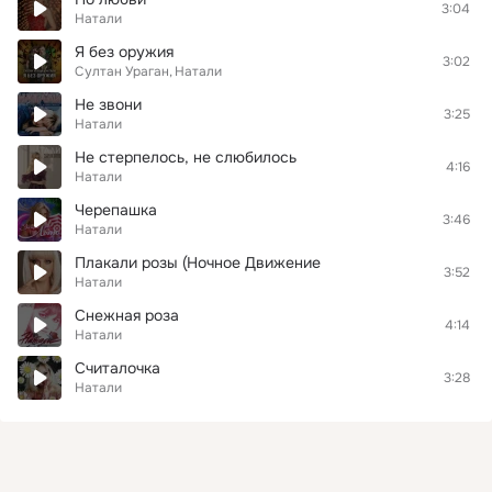
3:04
Натали
Я без оружия
3:02
Султан Ураган
Натали
Не звони
3:25
Натали
Не стерпелось, не слюбилось
4:16
Натали
Черепашка
3:46
Натали
Плакали розы (Ночное Движение
3:52
Натали
Снежная роза
4:14
Натали
Считалочка
3:28
Натали