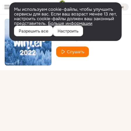
Войти
Мы используем cookie-файлы, чтобы улучшить
сервисы для вас. Если ваш возраст менее 13 лет,
настроить cookie-файлы должен ваш законный
представитель.
Больше информации
What I Do
Разрешить все
Настроить
Andre Rizo
Kataa
Ale Blaake
Слушать