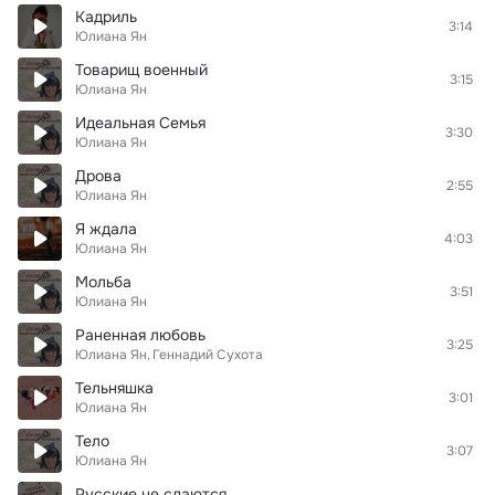
Кадриль
3:14
Юлиана Ян
Товарищ военный
3:15
Юлиана Ян
Идеальная Семья
3:30
Юлиана Ян
Дрова
2:55
Юлиана Ян
Я ждала
4:03
Юлиана Ян
Мольба
3:51
Юлиана Ян
Раненная любовь
3:25
Юлиана Ян
Геннадий Сухота
Тельняшка
3:01
Юлиана Ян
Тело
3:07
Юлиана Ян
Русские не сдаются