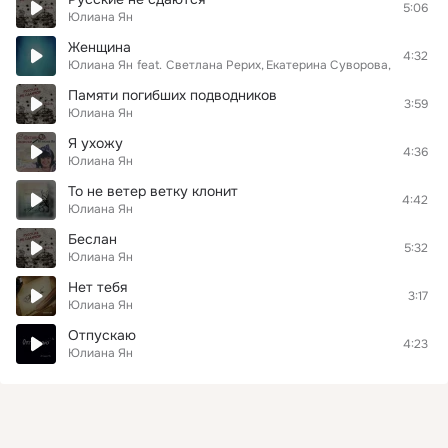
5:06
Юлиана Ян
Женщина
4:32
Юлиана Ян
feat.
Светлана Рерих
Екатерина Суворова
Татьяна 
Памяти погибших подводников
3:59
Юлиана Ян
Я ухожу
4:36
Юлиана Ян
То не ветер ветку клонит
4:42
Юлиана Ян
Беслан
5:32
Юлиана Ян
Нет тебя
3:17
Юлиана Ян
Отпускаю
4:23
Юлиана Ян