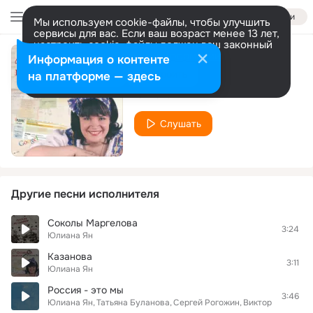
Войти
Мы используем cookie-файлы, чтобы улучшить
сервисы для вас. Если ваш возраст менее 13 лет,
настроить cookie-файлы должен ваш законный
представитель.
Больше информации
Информация о контенте
Другая
Разрешить все
Настроить
на платформе — здесь
Юлиана Ян
Слушать
Другие песни исполнителя
Соколы Маргелова
3:24
Юлиана Ян
Казанова
3:11
Юлиана Ян
Россия - это мы
3:46
Юлиана Ян
Татьяна Буланова
Сергей Рогожин
Виктор Салтыко