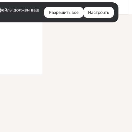
Войти
e-файлы должен ваш
Разрешить все
Настроить
Правая
колонка