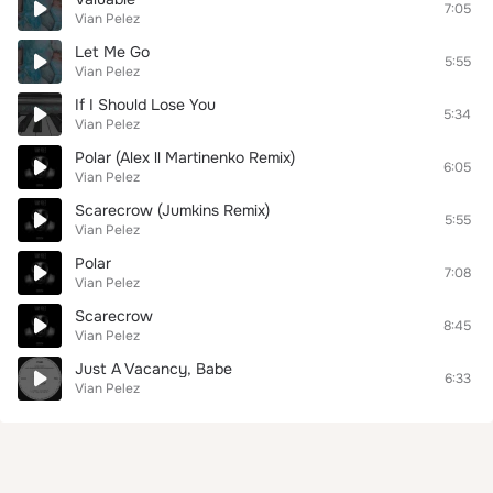
7:05
Vian Pelez
Let Me Go
5:55
Vian Pelez
If I Should Lose You
5:34
Vian Pelez
Polar (Alex ll Martinenko Remix)
6:05
Vian Pelez
Scarecrow (Jumkins Remix)
5:55
Vian Pelez
Polar
7:08
Vian Pelez
Scarecrow
8:45
Vian Pelez
Just A Vacancy, Babe
6:33
Vian Pelez