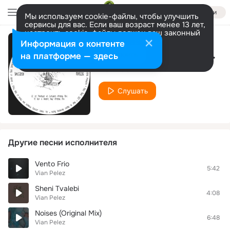
Войти
Мы используем cookie-файлы, чтобы улучшить
сервисы для вас. Если ваш возраст менее 13 лет,
настроить cookie-файлы должен ваш законный
представитель.
Больше информации
Информация о контенте
Les Parapluies de Cherbourg
Разрешить все
Настроить
на платформе — здесь
Vian Pelez
Слушать
Другие песни исполнителя
Vento Frio
5:42
Vian Pelez
Sheni Tvalebi
4:08
Vian Pelez
Noises (Original Mix)
6:48
Vian Pelez