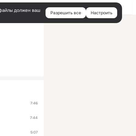
Войти
e-файлы должен ваш
Разрешить все
Настроить
Правая
колонка
7:46
7:44
5:07