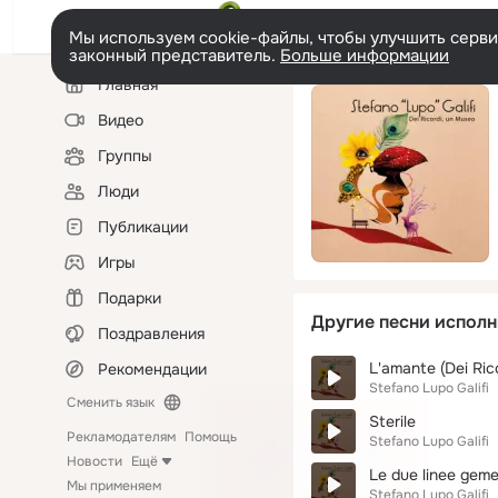
Мы используем cookie-файлы, чтобы улучшить сервис
законный представитель.
Больше информации
Левая
Главная
колонка
Видео
Группы
Люди
Публикации
Игры
Подарки
Другие песни исполн
Поздравления
L'amante (Dei Ric
Рекомендации
Stefano Lupo Galifi
Сменить язык
Sterile
Рекламодателям
Помощь
Stefano Lupo Galifi
Новости
Ещё
Le due linee geme
Мы применяем
Stefano Lupo Galifi