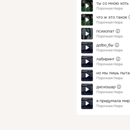
ты со мною хоть
Порочная Нюра
что ж это такое
Порочная Нюра
психопат
Порочная Нюра
доlbo_бы
Порочная Нюра
лабиринт
Порочная Нюра
но мы лишь пыта
Порочная Нюра
дискошар
Порочная Нюра
я придумала мир
Порочная Нюра