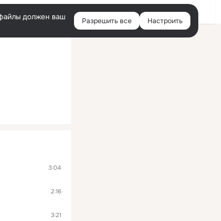
Войти
e-файлы должен ваш
Разрешить все
Настроить
Правая
колонка
3:04
2:16
3:21