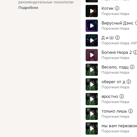
рекомендательные технологии
Подробнее
Котик
Порочная Нюра
Вирусный Дэнс
Порочная Нюра
Д и Ш
Порочная Нюра
НИ
Богиня Нюра 2
Порочная Нюра
Весело, пздц
Порочная Нюра
оберег от д
Порочная Нюра
яростно
Порочная Нюра
только лишь
Порочная Нюра
мы вам перезво
Порочная Нюра