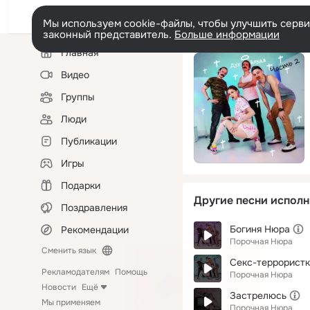
Мы используем cookie-файлы, чтобы улучшить сервис
законный представитель.
Больше информации
Левая
Главная
колонка
Видео
Группы
Люди
Публикации
Игры
Подарки
Другие песни исполн
Поздравления
Богиня Нюра
Рекомендации
Порочная Нюра
Сменить язык
Секс-террорист
Рекламодателям
Помощь
Порочная Нюра
Новости
Ещё
Застрелюсь
Мы применяем
Порочная Нюра