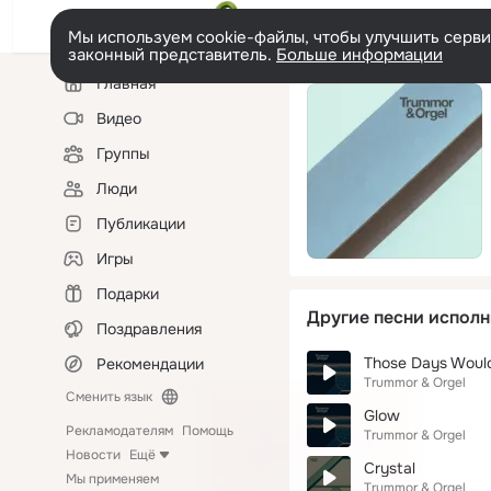
Мы используем cookie-файлы, чтобы улучшить сервис
законный представитель.
Больше информации
Левая
Главная
колонка
Видео
Группы
Люди
Публикации
Игры
Подарки
Другие песни исполн
Поздравления
Those Days Woul
Рекомендации
Trummor & Orgel
Сменить язык
Glow
Рекламодателям
Помощь
Trummor & Orgel
Новости
Ещё
Crystal
Мы применяем
Trummor & Orgel