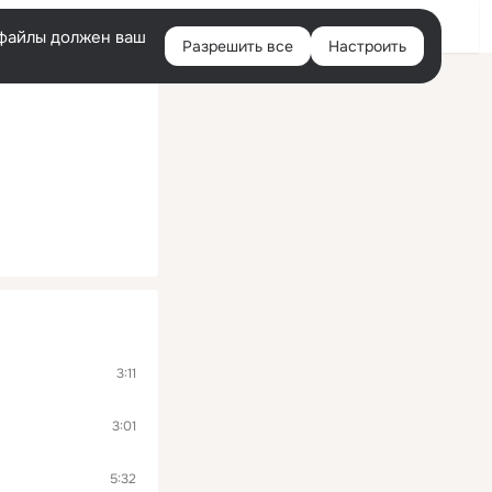
Войти
e-файлы должен ваш
Разрешить все
Настроить
Правая
колонка
3:11
3:01
5:32