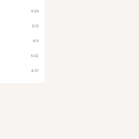
4:29
5:13
4:11
5:02
4:37