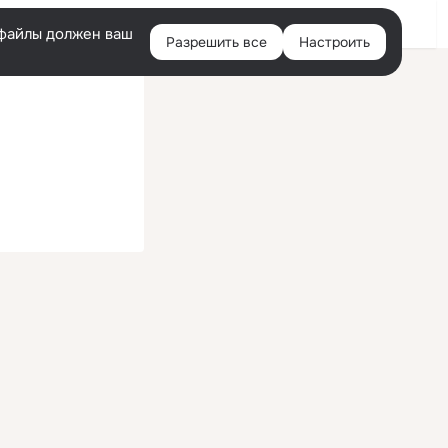
Войти
e-файлы должен ваш
Разрешить все
Настроить
Правая
колонка