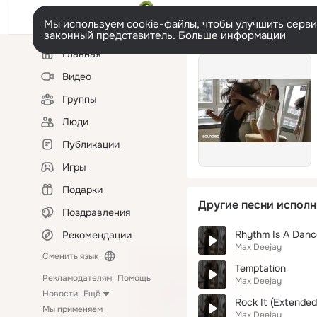
Мы используем cookie-файлы, чтобы улучшить сервис
законный представитель.
Больше информации
Левая
Главная
колонка
Видео
Группы
Люди
Публикации
Игры
Подарки
Другие песни исполн
Поздравления
Rhythm Is A Dance
Рекомендации
Max Deejay
Сменить язык
Temptation
Рекламодателям
Помощь
Max Deejay
Новости
Ещё
Rock It (Extended
Мы применяем
Max Deejay