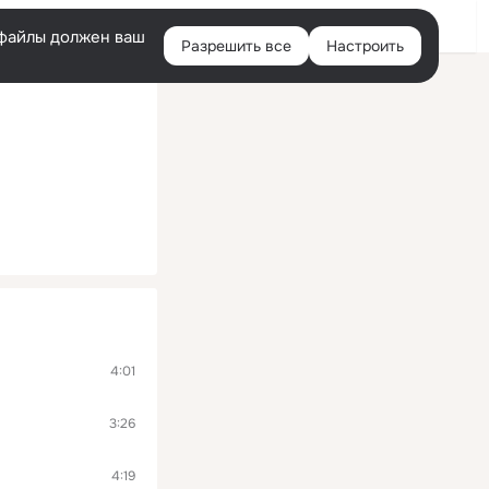
Войти
e-файлы должен ваш
Разрешить все
Настроить
Правая
колонка
4:01
3:26
4:19