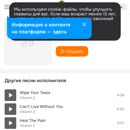
Войти
Мы используем cookie-файлы, чтобы улучшить
сервисы для вас. Если ваш возраст менее 13 лет,
настроить cookie-файлы должен ваш законный
представитель.
Больше информации
Информация о контенте
Burn For You
Разрешить все
Настроить
на платформе — здесь
Vitamin Z
Слушать
Другие песни исполнителя
Wipe Your Tears
4:36
Vitamin Z
Can't Live Without You
4:50
Vitamin Z
Heal The Pain
5:07
Vitamin Z