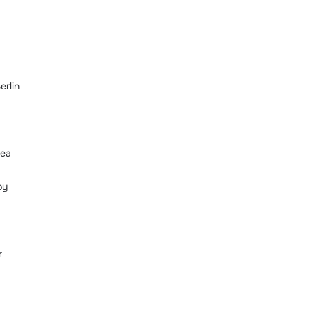
erlin
Sea
by
r