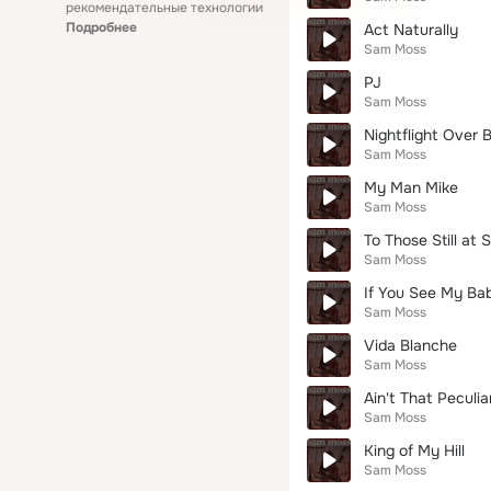
рекомендательные технологии
Подробнее
Act Naturally
Sam Moss
PJ
Sam Moss
Nightflight Over B
Sam Moss
My Man Mike
Sam Moss
To Those Still at 
Sam Moss
If You See My Ba
Sam Moss
Vida Blanche
Sam Moss
Ain't That Peculia
Sam Moss
King of My Hill
Sam Moss