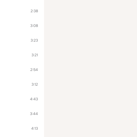
2:38
3:08
3:23
3:21
2:54
3:12
4:43
3:44
4:13