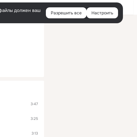
Войти
e-файлы должен ваш
Разрешить все
Настроить
Правая
колонка
3:47
3:25
3:13