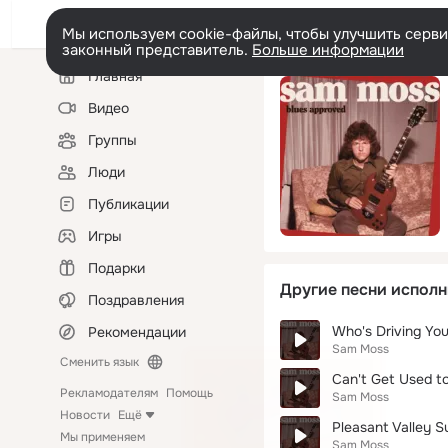
Мы используем cookie-файлы, чтобы улучшить сервис
законный представитель.
Больше информации
Левая
Главная
колонка
Видео
Группы
Люди
Публикации
Игры
Подарки
Другие песни исполн
Поздравления
Who's Driving You
Рекомендации
Sam Moss
Сменить язык
Can't Get Used to
Рекламодателям
Помощь
Sam Moss
Новости
Ещё
Pleasant Valley S
Мы применяем
Sam Moss