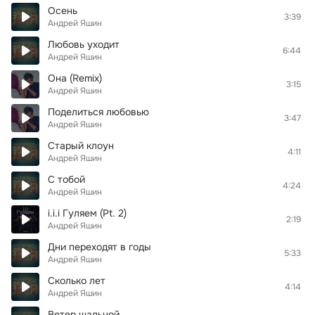
Осень
3:39
Андрей Яшин
Любовь уходит
6:44
Андрей Яшин
Она (Remix)
3:15
Андрей Яшин
Поделиться любовью
3:47
Андрей Яшин
Старый клоун
4:11
Андрей Яшин
С тобой
4:24
Андрей Яшин
i.i.i Гуляем (Pt. 2)
2:19
Андрей Яшин
Дни переходят в годы
5:33
Андрей Яшин
Сколько лет
4:14
Андрей Яшин
Ветер шальной