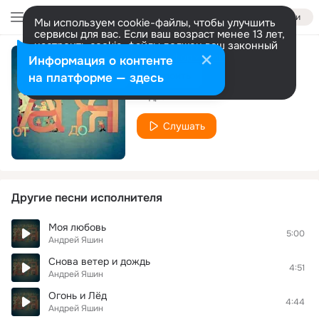
Войти
Мы используем cookie-файлы, чтобы улучшить
сервисы для вас. Если ваш возраст менее 13 лет,
настроить cookie-файлы должен ваш законный
представитель.
Больше информации
Информация о контенте
Лето улетело
Разрешить все
Настроить
на платформе — здесь
Андрей Яшин
Слушать
Другие песни исполнителя
Моя любовь
5:00
Андрей Яшин
Снова ветер и дождь
4:51
Андрей Яшин
Огонь и Лёд
4:44
Андрей Яшин