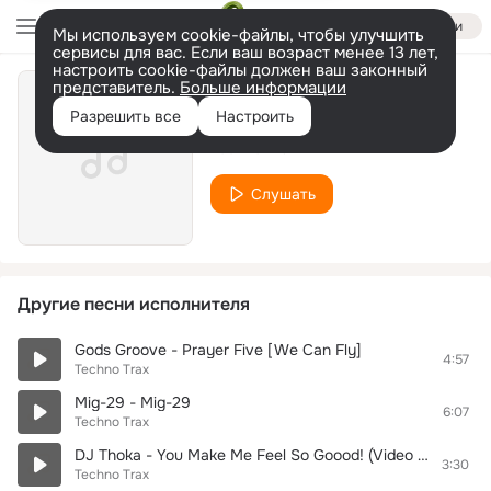
Войти
Мы используем cookie-файлы, чтобы улучшить
сервисы для вас. Если ваш возраст менее 13 лет,
настроить cookie-файлы должен ваш законный
представитель.
Больше информации
Friends Of Alex - What Is... Fick Dich
Разрешить все
Настроить
Techno Trax
Слушать
Другие песни исполнителя
Gods Groove - Prayer Five [We Can Fly]
4:57
Techno Trax
Mig-29 - Mig-29
6:07
Techno Trax
DJ Thoka - You Make Me Feel So Goood! (Video Mix)
3:30
Techno Trax