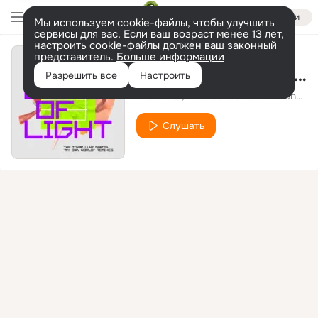
Войти
Мы используем cookie-файлы, чтобы улучшить
сервисы для вас. Если ваш возраст менее 13 лет,
настроить cookie-файлы должен ваш законный
представитель.
Больше информации
My Own World (Toto Chiavetta Club Edit)
Разрешить все
Настроить
Th3 Oth3r
Luke Garcia
Will Champlin
feat.
Слушать