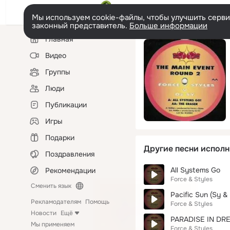
Мы используем cookie-файлы, чтобы улучшить сервис
законный представитель.
Больше информации
Левая
Главная
колонка
Видео
Группы
Люди
Публикации
Игры
Подарки
Другие песни исполн
Поздравления
All Systems Go
Рекомендации
Force & Styles
Сменить язык
Pacific Sun (Sy 
Рекламодателям
Помощь
Force & Styles
Новости
Ещё
PARADISE IN DR
Мы применяем
Force & Styles