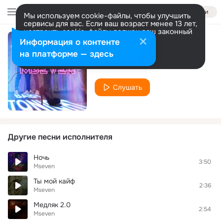
Войти
Мы используем cookie-файлы, чтобы улучшить
сервисы для вас. Если ваш возраст менее 13 лет,
настроить cookie-файлы должен ваш законный
представитель.
Больше информации
Информация о контенте
Baby Tonight
Разрешить все
Настроить
на платформе — здесь
Mseven
Слушать
Другие песни исполнителя
Ночь
3:50
Mseven
Ты мой кайф
2:36
Mseven
Медляк 2.0
2:54
Mseven