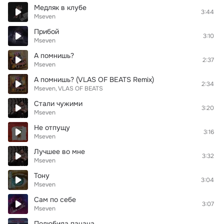
Медляк в клубе
3:44
Mseven
Прибой
3:10
Mseven
А помнишь?
2:37
Mseven
А помнишь? (VLAS OF BEATS Remix)
2:34
Mseven
VLAS OF BEATS
Стали чужими
3:20
Mseven
Не отпущу
3:16
Mseven
Лучшее во мне
3:32
Mseven
Тону
3:04
Mseven
Сам по себе
3:07
Mseven
Полюбила пацана