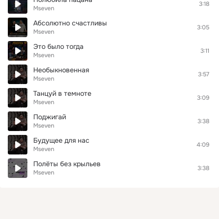
3:18
Mseven
Абсолютно счастливы
3:05
Mseven
Это было тогда
3:11
Mseven
Необыкновенная
3:57
Mseven
Танцуй в темноте
3:09
Mseven
Поджигай
3:38
Mseven
Будущее для нас
4:09
Mseven
Полёты без крыльев
3:38
Mseven