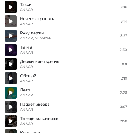
Такси
3:06
ANIVAR
Нечего скрывать
3:14
ANIVAR
Руку держи
3:57
ANIVAR
ADAMYAN
Ты и я
2:50
ANIVAR
Держи меня крепче
3:31
ANIVAR
Обещай
2:19
ANIVAR
Лето
2:28
ANIVAR
Падает звезда
3:07
ANIVAR
Ты ещё вспомнишь
2:58
ANIVAR
Крыльями