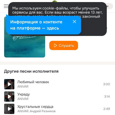
Войти
Мы используем cookie-файлы, чтобы улучшить
сервисы для вас. Если ваш возраст менее 13 лет,
настроить cookie-файлы должен ваш законный
представитель.
Больше информации
Информация о контенте
Однажды поймёшь
Разрешить все
Настроить
на платформе — здесь
ANIVAR
Слушать
Другие песни исполнителя
Любимый человек
3:00
ANIVAR
Украду
3:14
ANIVAR
Хрустальные сердца
2:49
ANIVAR
Андрей Резников