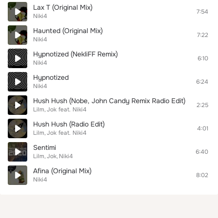
Lax T (Original Mix)
7:54
Niki4
Haunted (Original Mix)
7:22
Niki4
Hypnotized (NekliFF Remix)
6:10
Niki4
Hypnotized
6:24
Niki4
Hush Hush (Nobe, John Candy Remix Radio Edit)
2:25
Lilm
Jok
feat.
Niki4
Hush Hush (Radio Edit)
4:01
Lilm
Jok
feat.
Niki4
Sentimi
6:40
Lilm
Jok
Niki4
Afina (Original Mix)
8:02
Niki4