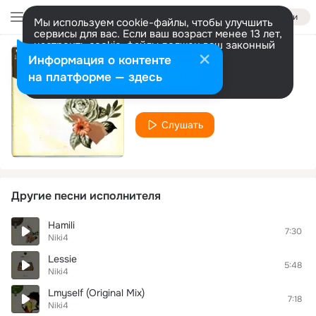
Войти
Мы используем cookie-файлы, чтобы улучшить
сервисы для вас. Если ваш возраст менее 13 лет,
настроить cookie-файлы должен ваш законный
представитель.
Больше информации
Информация о контенте
Abruz
Разрешить все
Настроить
на платформе — здесь
Niki4
Слушать
Другие песни исполнителя
Hamili
7:30
Niki4
Lessie
5:48
Niki4
Lmyself (Original Mix)
7:18
Niki4