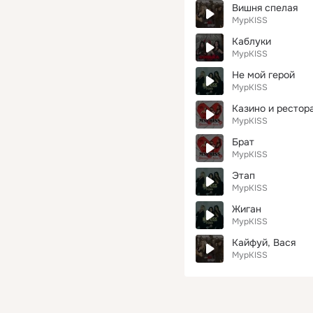
Вишня спелая
МурKISS
Каблуки
МурKISS
Не мой герой
МурKISS
Казино и рестор
МурKISS
Брат
МурKISS
Этап
МурKISS
Жиган
МурKISS
Кайфуй, Вася
МурKISS