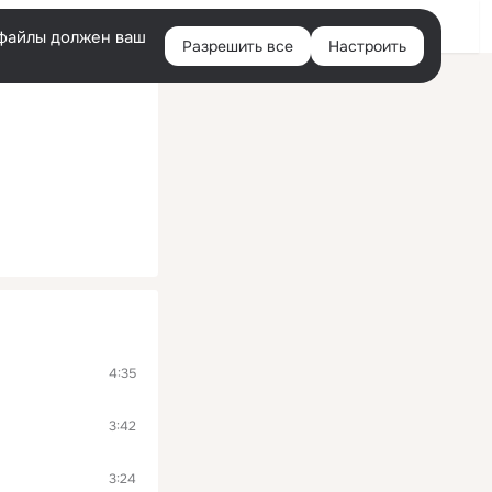
Войти
e-файлы должен ваш
Разрешить все
Настроить
Правая
колонка
4:35
3:42
3:24