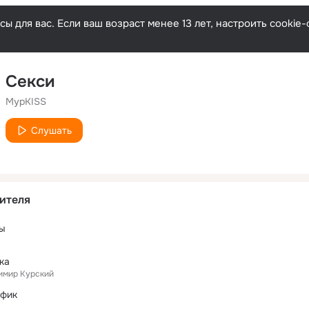
ы для вас. Если ваш возраст менее 13 лет, настроить cooki
Секси
МурKISS
Слушать
ителя
ы
ка
имир Курский
афик