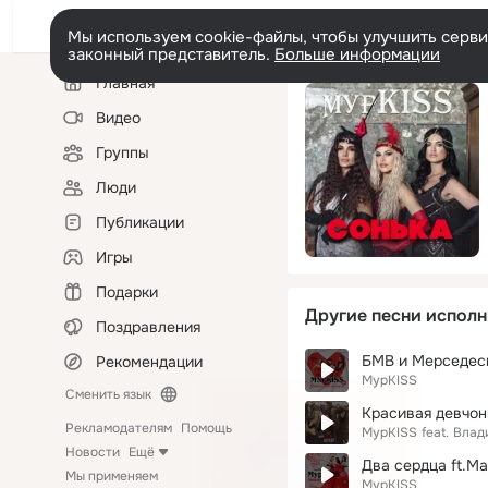
Мы используем cookie-файлы, чтобы улучшить сервис
законный представитель.
Больше информации
Левая
Главная
колонка
Видео
Группы
Люди
Публикации
Игры
Подарки
Другие песни исполн
Поздравления
БМВ и Мерседес
Рекомендации
МурKISS
Сменить язык
Красивая девчон
Рекламодателям
Помощь
МурKISS
feat.
Влад
Новости
Ещё
Два сердца ft.М
Мы применяем
МурKISS