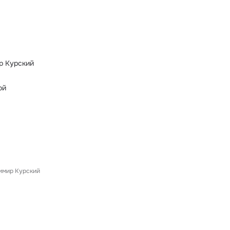
р Курский
ой
имир Курский