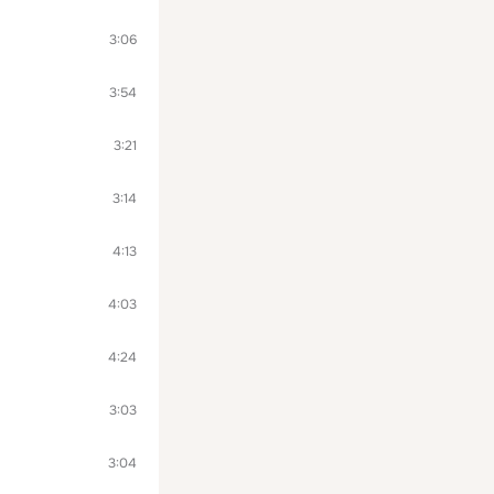
3:06
3:54
3:21
3:14
4:13
4:03
4:24
3:03
3:04