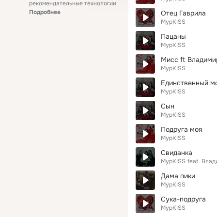
рекомендательные технологии
Подробнее
Отец Гаврила
МурKISS
Пацаны
МурKISS
Мисс ft Владими
МурKISS
Единственный м
МурKISS
Сын
МурKISS
Подруга моя
МурKISS
Свиданка
МурKISS
feat.
Влад
Дама пики
МурKISS
Сука-подруга
МурKISS