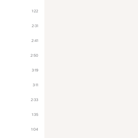
1:22
2:31
2:41
2:50
3:19
3:11
2:33
1:35
1:04