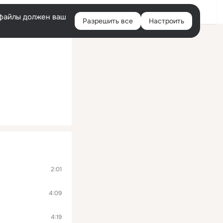
Войти
e-файлы должен ваш
Разрешить все
Настроить
Правая
колонка
2:01
4:09
4:19