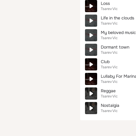
Loss
Tsarev Vic
Life in the clouds
Tsarev Vic
My beloved music
Tsarev Vic
Dormant town
Tsarev Vic
Club
Tsarev Vic
Lullaby For Marin
Tsarev Vic
Reggae
Tsarev Vic
Nostalgia
Tsarev Vic