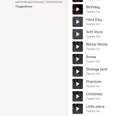
рекомендательные технологии
Подробнее
Birthday
Tsarev Vic
Hard Day
Tsarev Vic
Soft Rock
Tsarev Vic
Water World
Tsarev Vic
Bossa
Tsarev Vic
Strange land
Tsarev Vic
Phantom
Tsarev Vic
Christmas
Tsarev Vic
Little piece
Tsarev Vic