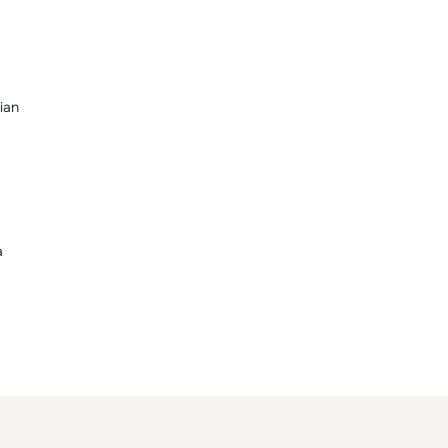
ian
a