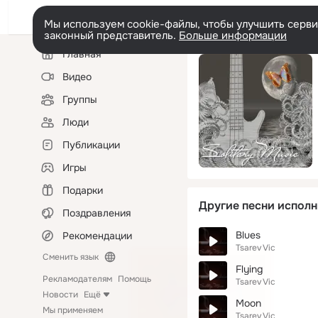
Мы используем cookie-файлы, чтобы улучшить сервис
законный представитель.
Больше информации
Левая
Главная
колонка
Видео
Группы
Люди
Публикации
Игры
Подарки
Другие песни исполн
Поздравления
Blues
Рекомендации
Tsarev Vic
Сменить язык
Flying
Рекламодателям
Помощь
Tsarev Vic
Новости
Ещё
Moon
Мы применяем
Tsarev Vic