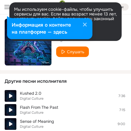
Войти
Мы используем cookie-файлы, чтобы улучшить
сервисы для вас. Если ваш возраст менее 13 лет,
настроить cookie-файлы должен ваш законный
представитель.
Больше информации
Информация о контенте
Virtual Drama
Разрешить все
Настроить
на платформе — здесь
Digital Culture
Слушать
Другие песни исполнителя
Kushed 2.0
7:36
Digital Culture
Flash From The Past
7:15
Digital Culture
Sense of Meaning
9:00
Digital Culture