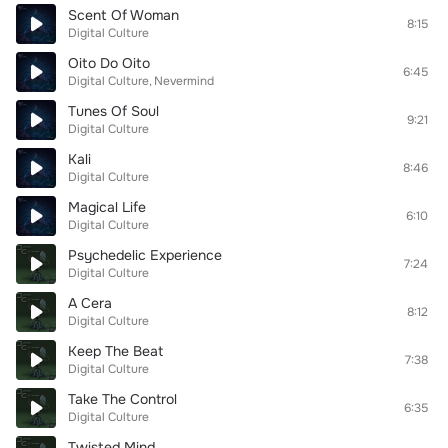
Scent Of Woman
8:15
Digital Culture
Oito Do Oito
6:45
Digital Culture
Nevermind
Tunes Of Soul
9:21
Digital Culture
Kali
8:46
Digital Culture
Magical Life
6:10
Digital Culture
Psychedelic Experience
7:24
Digital Culture
A Cera
8:12
Digital Culture
Keep The Beat
7:38
Digital Culture
Take The Control
6:35
Digital Culture
Twisted Mind