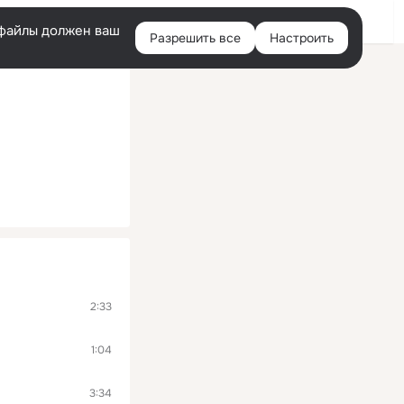
Войти
e-файлы должен ваш
Разрешить все
Настроить
Правая
колонка
2:33
1:04
3:34