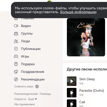
Мы используем cookie-файлы, чтобы улучшить сервис
законный представитель.
Больше информации
Левая
Главная
колонка
Видео
Группы
Люди
Публикации
Игры
Подарки
Другие песни исполн
Поздравления
Skin Deep
Рекомендации
Viji
Сменить язык
Parasite (Outro)
Рекламодателям
Помощь
Viji
Новости
Ещё
Cali
Мы применяем
Viji