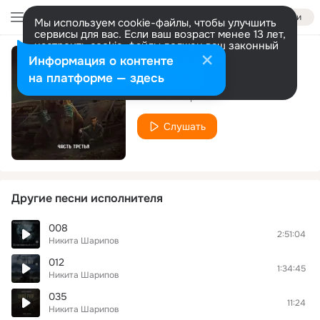
Войти
Мы используем cookie-файлы, чтобы улучшить
сервисы для вас. Если ваш возраст менее 13 лет,
настроить cookie-файлы должен ваш законный
представитель.
Больше информации
Информация о контенте
018
Разрешить все
Настроить
на платформе — здесь
Никита Шарипов
Слушать
Другие песни исполнителя
008
2:51:04
Никита Шарипов
012
1:34:45
Никита Шарипов
035
11:24
Никита Шарипов