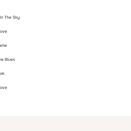
 In The Sky
Love
ame
he Blues
ook
Love