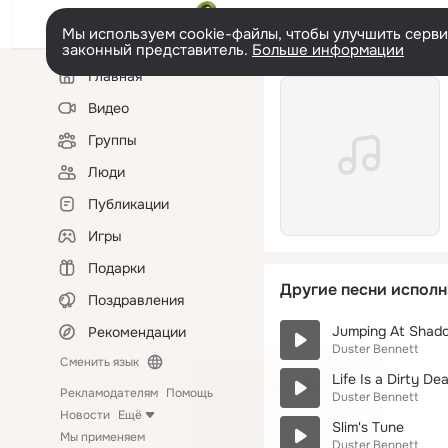
Мы используем cookie-файлы, чтобы улучшить сервис
законный представитель.
Больше информации
Левая
Главная
колонка
Видео
Группы
Люди
Публикации
Игры
Подарки
Другие песни исполн
Поздравления
Jumping At Shad
Рекомендации
Duster Bennett
Сменить язык
Life Is a Dirty Dea
Рекламодателям
Помощь
Duster Bennett
Новости
Ещё
Slim's Tune
Мы применяем
Duster Bennett