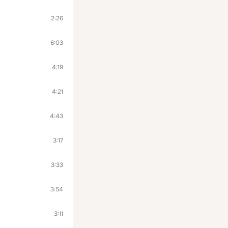
2:26
6:03
4:19
4:21
4:43
3:17
3:33
3:54
3:11