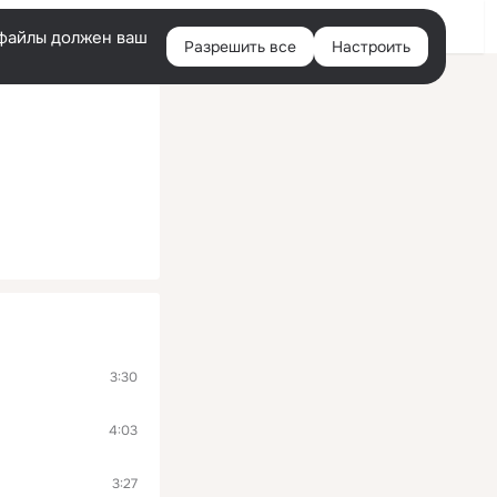
Войти
e-файлы должен ваш
Разрешить все
Настроить
Правая
колонка
3:30
4:03
3:27