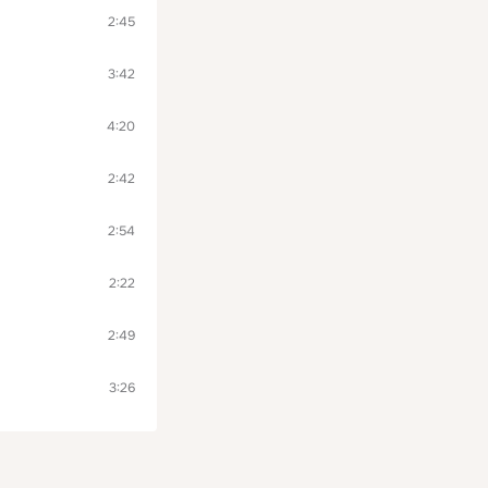
2:45
3:42
4:20
2:42
2:54
2:22
2:49
3:26