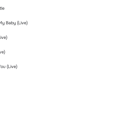
tle
My Baby (Live)
ive)
ve)
You (Live)