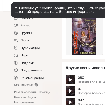
Мы используем cookie-файлы, чтобы улучшить сервис
законный представитель.
Больше информации
Левая
Главная
колонка
Видео
Группы
Люди
Публикации
Игры
Подарки
Другие песни исполн
Поздравления
080
Рекомендации
Прозоров Алексан
Сменить язык
079
Рекламодателям
Помощь
Прозоров Алексан
Новости
Ещё
042
Мы применяем
Прозоров Алексан