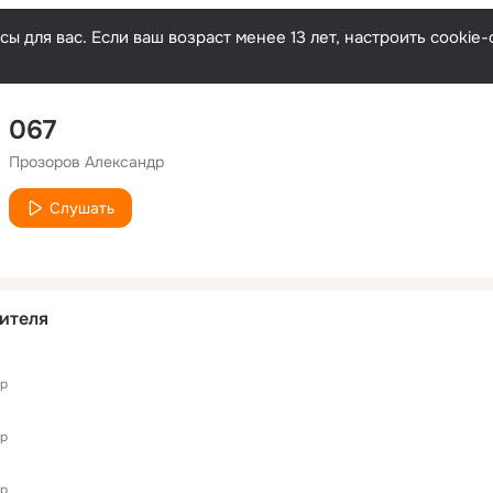
ы для вас. Если ваш возраст менее 13 лет, настроить cooki
067
Прозоров Александр
Слушать
ителя
др
др
др