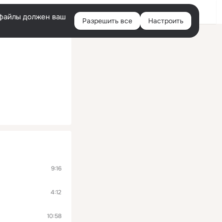
Войти
e-файлы должен ваш
Разрешить все
Настроить
Правая
колонка
9:16
4:12
10:58