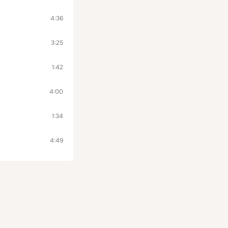
4:36
3:25
1:42
4:00
1:34
4:49