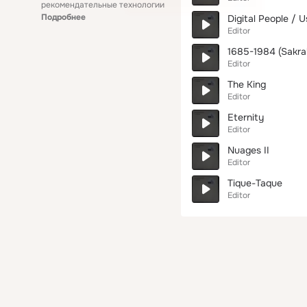
рекомендательные технологии
Подробнее
Digital People / U
Editor
1685-1984 (Sakral,
Editor
The King
Editor
Eternity
Editor
Nuages II
Editor
Tique-Taque
Editor