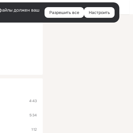
Войти
e-файлы должен ваш
Разрешить все
Настроить
Правая
колонка
4:43
5:34
1:12