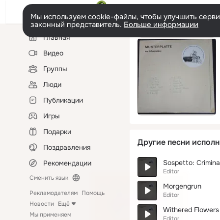
Мы используем cookie-файлы, чтобы улучшить сервис
законный представитель.
Больше информации
Левая
Главная
колонка
Видео
Группы
Люди
Публикации
Игры
Подарки
Другие песни исполн
Поздравления
Sospetto: Crimina
Рекомендации
Editor
Сменить язык
Morgengrun
Рекламодателям
Помощь
Editor
Новости
Ещё
Withered Flowers
Мы применяем
Editor