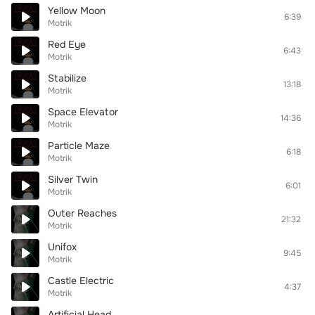
Yellow Moon
6:39
Motrik
Red Eye
6:43
Motrik
Stabilize
13:18
Motrik
Space Elevator
14:36
Motrik
Particle Maze
6:18
Motrik
Silver Twin
6:01
Motrik
Outer Reaches
21:32
Motrik
Unifox
9:45
Motrik
Castle Electric
4:37
Motrik
Artificial Head