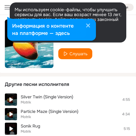
Войти
Мы используем cookie-файлы, чтобы улучшить
сервисы для вас. Если ваш возраст менее 13 лет,
настроить cookie-файлы должен ваш законный
представитель.
Больше информации
Информация о контенте
Streamline
Разрешить все
Настроить
на платформе — здесь
Motrik
Слушать
Другие песни исполнителя
Silver Twin (Single Version)
4:55
Motrik
Particle Maze (Single Version)
4:34
Motrik
Sonik Rug
5:15
Motrik